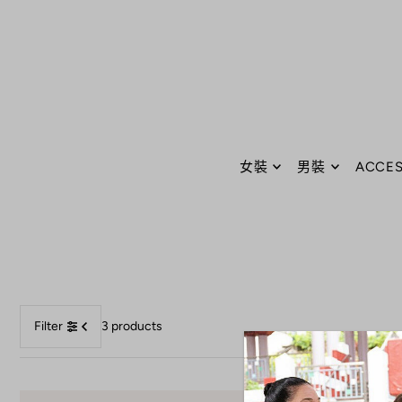
Translation missing: zh-TW.accessibility.skip_to_text
女裝
男裝
ACCES
Filter
3 products