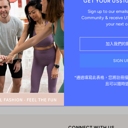
GET YOUR US$1
售罄
最暢銷
Sign up to our emails
按字母順序，AZ
Community & receive US
按字母順序，ZA
your next o
價格，從低到高
價格，從高到低
日期，從舊到新
日期，從新到舊
 Steffi
男士長袖裇 - Rippon
衛衣訂製
.00
$495.00
$448.00
*通過填寫此表格，您將註冊
且可以隨時
CONNECT WITH US