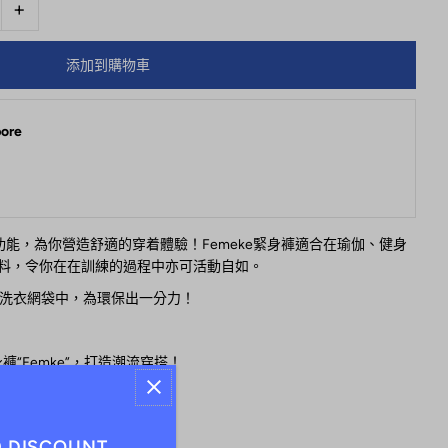
+
ore
臭功能，為你營造舒適的穿着體驗！
Femeke緊身褲適合在瑜伽、健身
料，令你在在訓練的過程中亦可活動自如。
厚洗衣網袋中，為環保出一分力！
身褲“Femke”，打造潮流穿搭！
0 DISCOUNT