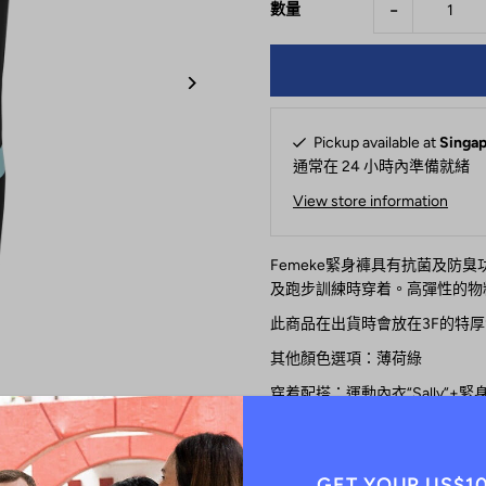
-
數量
Pickup available at
Singap
通常在 24 小時內準備就緒
View store information
Femeke緊身褲具有抗菌及防
及跑步訓練時穿着。
高彈性的物
此商品在出貨時會放在3F的特
其他顏色選項：薄荷綠
穿着配搭：運動內衣“Sally”+緊
產品特點
高度透氣及富彈性的物料
GET YOUR US$1