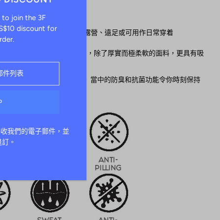
 to join the 3F
舒適感
$10 discount for
、高強度訓練、瑜伽、步行、露營、遠足或可用作日常穿着
rder.
% 氨綸緊身褲是3F最受歡迎的系列，除了厚實而極柔軟的面料，更具有吸
處理，使用金屬刷將面料打毛。 當中的防臭和抗菌功能令你時刻保持
接收我們的電子郵件，並
退訂。