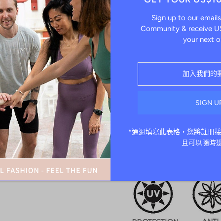
快乾及吸濕排汗功能
內置防異味和抗菌功能
Sign up to our emails
平式鎖縫技術帶來無摩擦的
Community & receive US
適用於多元化的運動；健身
your next o
我們的 77% 聚酯纖維和 23
濕排汗功能。
3F使用的每種材質都經過特別
清爽整潔。
*通過填寫此表格，您將註冊
且可以隨時