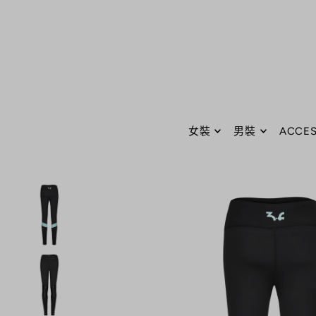
Translation missing: zh-TW.accessibility.skip_to_text
女裝
男裝
ACCES